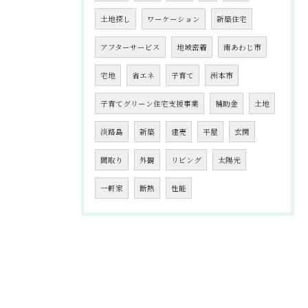
土地探し
ワーケーション
新築住宅
アフターサービス
地域密着
南あわじ市
宅地
省エネ
子育て
洲本市
子育てグリーン住宅支援事業
補助金
土地
淡路島
新築
建売
平屋
玄関
間取り
外観
リビング
太陽光
一軒家
断熱
性能