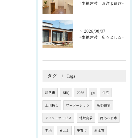
#生穂建設 お洋服選びが楽しくなる、充実のウォークインクロー...
2026/08/07
#生穂建設 広々としたウッドデッキは、室内と庭を繋ぐ心地よい...
タグ
Tags
淡路市
BBQ
2026
gx
住宅
土地探し
ワーケーション
新築住宅
アフターサービス
地域密着
南あわじ市
宅地
省エネ
子育て
洲本市