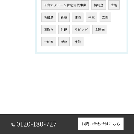
子育てグリーン住宅支援事業
補助金
土地
淡路島
新築
建売
平屋
玄関
間取り
外観
リビング
太陽光
一軒家
断熱
性能
0120-180-727
お問い合わせはこちら