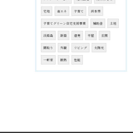
宅地
省エネ
子育て
洲本市
子育てグリーン住宅支援事業
補助金
土地
淡路島
新築
建売
平屋
玄関
間取り
外観
リビング
太陽光
一軒家
断熱
性能