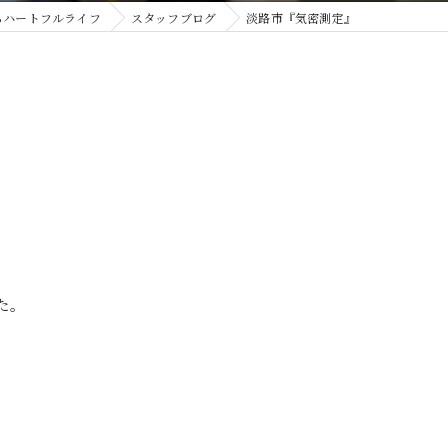
らハートフルライフ
スタッフブログ
淡路市『気密測定』
。
た。