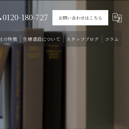
0120-180-727
お問い合わせはこちら
社の特徴
生穂建設について
スタッフブログ
コラム
ウス
戸建て
会社概要
介
外構
スタッフ
リフォーム
注文住宅
土地