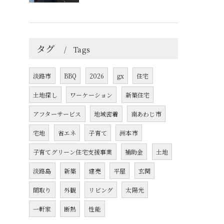
タグ
Tags
淡路市
BBQ
2026
gx
住宅
土地探し
ワーケーション
新築住宅
アフターサービス
地域密着
南あわじ市
宅地
省エネ
子育て
洲本市
子育てグリーン住宅支援事業
補助金
土地
淡路島
新築
建売
平屋
玄関
間取り
外観
リビング
太陽光
一軒家
断熱
性能