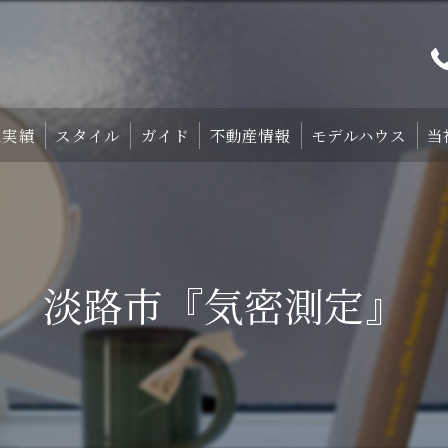
工実績
スタイル
ガイド
不動産情報
モデルハウス
当
プト
TRETTIO₋STYLE
初めての家づくり
宿泊体験型モデルハ
中庭のある家
失敗しない土地探しのコツ
宿泊施設・設備紹
淡路市『気密測定』
HOMA-STYLE
住まいの標準装備
ご予約
家づくりのすすめ方
サポート