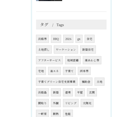
タグ
Tags
淡路市
BBQ
2026
gx
住宅
土地探し
ワーケーション
新築住宅
アフターサービス
地域密着
南あわじ市
宅地
省エネ
子育て
洲本市
子育てグリーン住宅支援事業
補助金
土地
淡路島
新築
建売
平屋
玄関
間取り
外観
リビング
太陽光
一軒家
断熱
性能