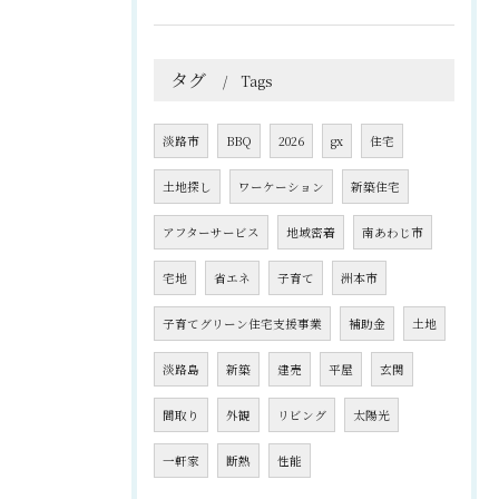
タグ
Tags
淡路市
BBQ
2026
gx
住宅
土地探し
ワーケーション
新築住宅
アフターサービス
地域密着
南あわじ市
宅地
省エネ
子育て
洲本市
子育てグリーン住宅支援事業
補助金
土地
淡路島
新築
建売
平屋
玄関
間取り
外観
リビング
太陽光
一軒家
断熱
性能