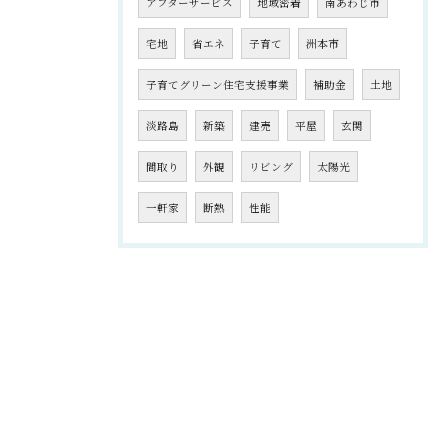
アフターサービス
地域密着
南あわじ市
宅地
省エネ
子育て
洲本市
子育てグリーン住宅支援事業
補助金
土地
淡路島
新築
建売
平屋
玄関
間取り
外観
リビング
太陽光
一軒家
断熱
性能