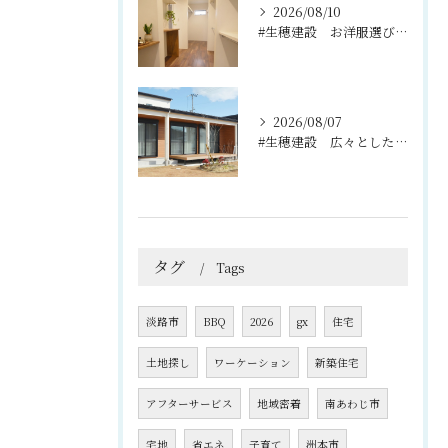
2026/08/10
#生穂建設 お洋服選びが楽しくなる、充実のウォークインクロー...
2026/08/07
#生穂建設 広々としたウッドデッキは、室内と庭を繋ぐ心地よい...
タグ
Tags
淡路市
BBQ
2026
gx
住宅
土地探し
ワーケーション
新築住宅
アフターサービス
地域密着
南あわじ市
宅地
省エネ
子育て
洲本市