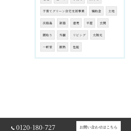
子育てグリーン住宅支援事業
補助金
土地
淡路島
新築
建売
平屋
玄関
間取り
外観
リビング
太陽光
一軒家
断熱
性能
0120-180-727
お問い合わせはこちら