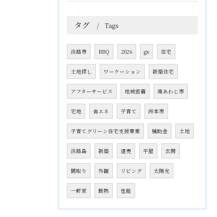
タグ
Tags
淡路市
BBQ
2026
gx
住宅
土地探し
ワーケーション
新築住宅
アフターサービス
地域密着
南あわじ市
宅地
省エネ
子育て
洲本市
子育てグリーン住宅支援事業
補助金
土地
淡路島
新築
建売
平屋
玄関
間取り
外観
リビング
太陽光
一軒家
断熱
性能