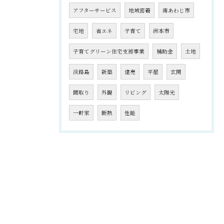
アフターサービス
地域密着
南あわじ市
宅地
省エネ
子育て
洲本市
子育てグリーン住宅支援事業
補助金
土地
淡路島
新築
建売
平屋
玄関
間取り
外観
リビング
太陽光
一軒家
断熱
性能