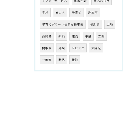
アフターサービス
地域密着
南あわじ市
宅地
省エネ
子育て
洲本市
子育てグリーン住宅支援事業
補助金
土地
淡路島
新築
建売
平屋
玄関
間取り
外観
リビング
太陽光
一軒家
断熱
性能