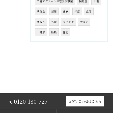
子育てグリーン住宅支援事業
補助金
土地
淡路島
新築
建売
平屋
玄関
間取り
外観
リビング
太陽光
一軒家
断熱
性能
0120-180-727
お問い合わせはこちら