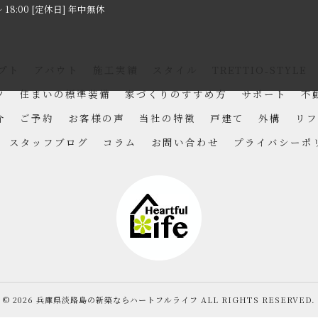
～ 18:00 [定休日] 年中無休
プト
アバウト
施工実績
スタイル
TRETTIO₋STYLE
ツ
住まいの標準装備
家づくりのすすめ方
サポート
不
介
ご予約
お客様の声
当社の特徴
戸建て
外構
リフ
スタッフブログ
コラム
お問い合わせ
プライバシーポ
© 2026 兵庫県淡路島の新築ならハートフルライフ ALL RIGHTS RESERVED.