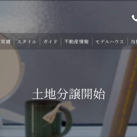
工実績
スタイル
ガイド
不動産情報
モデルハウス
当
プト
TRETTIO₋STYLE
初めての家づくり
宿泊体験型モデルハ
中庭のある家
失敗しない土地探しのコツ
宿泊施設・設備紹
土地分譲開始
HOMA-STYLE
住まいの標準装備
ご予約
家づくりのすすめ方
サポート