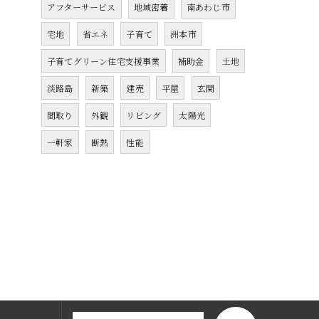
アフターサービス
地域密着
南あわじ市
宅地
省エネ
子育て
洲本市
子育てグリーン住宅支援事業
補助金
土地
淡路島
新築
建売
平屋
玄関
間取り
外観
リビング
太陽光
一軒家
断熱
性能