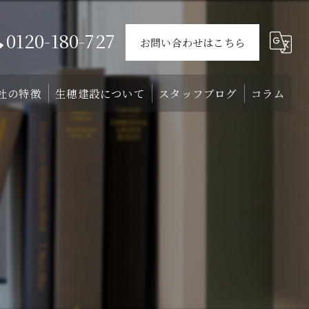
0120-180-727
お問い合わせはこちら
社の特徴
生穂建設について
スタッフブログ
コラム
ウス
戸建て
会社概要
介
外構
スタッフ
リフォーム
注文住宅
土地